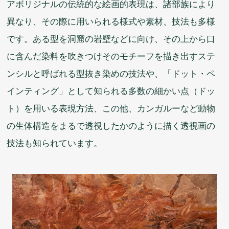
アボリジナルの
伝統的
な
絵画
的
表現
は、
諸
部族
により
異
なり、その
際
に
用
いられる
様式
や
素材
、
技法
も
多様
です。ある
型
を
洞窟
の
岩壁
などに
向
け、その
上
から
口
に
含
んだ
染料
を
吹
きつけそのモチーフを
描
き
出
すステ
ンシルと
呼
ばれる
型
抜
き
染
めの
技法
や、「ドット・ペ
インティング」として
知
られる
多数
の
細
かい
点
（ドッ
ト）を
用
いる
表現
方法
、この
他
、カンガルーなど
動物
の
生体
構造
をまるで
透視
したかのように
描
く
透視
画
の
技法
も
知
られています。