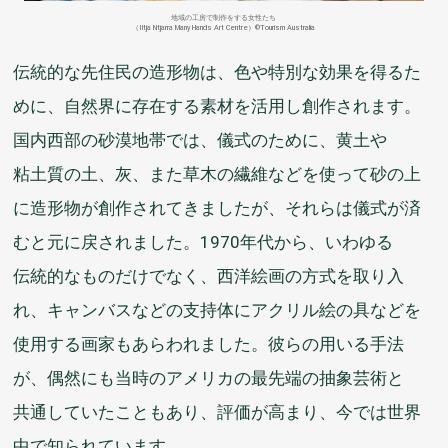
地域
の
工房
で
制作
をする
女性
たち
（Iltja Ntjarra Many Hands Art Centre）©Tourism Australia
伝統的
な
先住民
の
造形
物
は、
色
や
特別
な
効
果
を
得
るた
めに、
自然
界
に
存在
する
素材
を
活用
し
創作
されます。
国内
西部
の
砂漠
地帯
では、
儀式
のために、
黄土
や
粘土質
の
土
、
灰
、また
草木
の
繊維
などを
使
って
砂
の
上
に
造形
物
が
創作
されてきましたが、それらは
儀式
が
済
むと
元
に
戻
されました。1970
年代
から、いわゆる
伝統的
なものだけでなく、
西洋
絵画
の
方式
を
取
り
入
れ、キャンバスなどの
支持
体
にアクリル
絵
の
具
などを
使用
する
画家
もあらわれました。
彼
らの
用
いる
手法
が、
偶然
にも
当時
のアメリカの
最先端
の
抽象芸術
と
共通
していたこともあり、
評価
が
高
まり、
今
では
世界
中
で
知
られています。