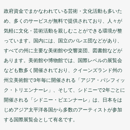
政府
資金
でまかなわれている
芸術
・
文化
活動
も
多
いた
め、
多
くのサービスが
無料
で
提供
されており、
人々
が
気軽
に
文化
・
芸術
活動
を
親
しむことができる
環境
が
整
っています。
国内
には、
国立
のバレエ
団
などがあり、
すべての
州
に
主要
な
美術館
や
交響
楽団
、
図書館
などが
あります。
美術館
や
博物館
では、
国際
レベルの
展覧会
なども
数多
く
開催
されており、クイーンズランド
州
の
州立
美術館
で3
年
毎
に
開催
される「アジア・パシフィッ
ク・トリエンナーレ」、そして、シドニーで2
年
ごとに
開催
される「シドニー・ビエンナーレ」は、
日本
をは
じめアジア
太平洋
各国
から
多数
のアーティストが
参加
する
国際
展覧会
として
有名
です。