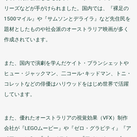
リーズなどが
手
がけられました。
国内
では、『
裸足
の
1500マイル』や『サムソンとデライラ』など
先住民
を
題材
としたものや
社会
派
のオーストラリア
映画
が
多
く
作成
されています。
また、
国内
で
演劇
を
学
んだケイト・ブランシェットや
ヒュー・ジャックマン、二コール･キッドマン、トニ・
コレットなどの
俳優
はハリウッドをはじめ
世界
で
活躍
しています。
また、
優
れたオーストラリアの
視覚
効果
（VFX）
制作
会社
が『LEGOムービー』や『ゼロ・グラビティ』『ア