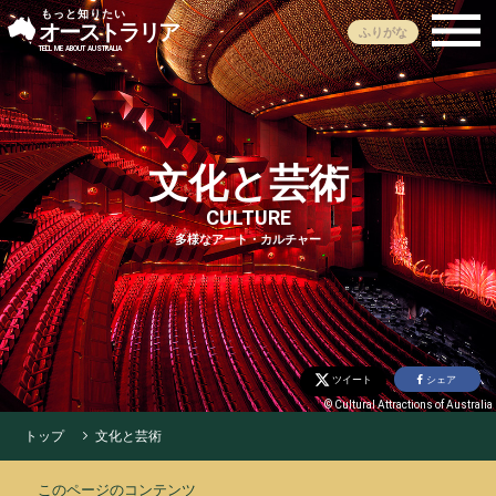
もっと知りたい
オーストラリア
ふりがな
TELL ME ABOUT AUSTRALIA
文化
と
芸術
CULTURE
多様
なアート・カルチャー
国土
歴史
社会
政治
経済
日豪関係
世界
の中のオーストラリア
教育
ツイート
シェア
© Cultural Attractions of Australia
文化・芸術
生活
自然・環境
トップ
文化
と
芸術
観光名所・世界遺産
基本情報
このページのコンテンツ