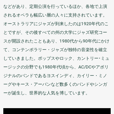
などがあり、
定期
公演
を
行
っているほか、
各地
で
上演
されるオペラも
幅広
い
層
の
人々
に
支持
されています。
オーストラリアにジャズが
到来
したのは1920
年代
のこ
とですが、その
後
すべての
州
の
大学
にジャズ
研究
コー
スが
開設
されたこともあり、1980
代
から90
年代
にかけ
て、コンテンポラリー・ジャズが
独特
の
音楽性
を
確立
していきました。ポップスやロック、カントリー･ミュ
ージックの
分野
でも1980
年代
頃
から、AC/DCやアボリ
ジナルのバンドであるヨスインディ、カイリー・ミノ
ーグやキース・アーバンなど
数多
くのバンドやシンガ
ーが
誕生
し、
世界的
な
人気
を
博
しています。