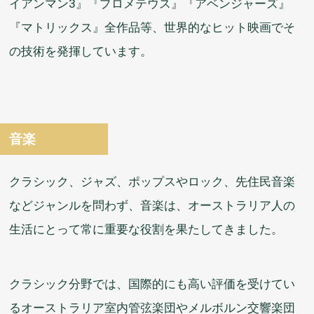
イアンマン3』『プロメテウス』『アベンジャーズ』
『マトリックス』
全作品
等
、
世界的
なヒット
映画
でそ
の
技術
を
発揮
しています。
音楽
クラシック、ジャズ、ポップスやロック、
先住民
音楽
などジャンルを
問
わず、
音楽
は、オーストラリア
人
の
生活
にとって
常
に
重要
な
役割
を
果
たしてきました。
クラシック
分野
では、
国際的
にも
高
い
評価
を
受
けてい
るオーストラリア
室内
管弦
楽団
やメルボルン
交響
楽団