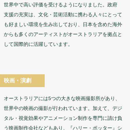
世界
中
で
高
い
評価
を
受
けるようになりました。
政府
支援
の
充実
は、
文化
・
芸術
活動
に
携
わる
人々
にとって
も
好
ましい
環境
を
生
み
出
しており、
日本
を
含
めた
海外
からも
多
くのアーティストがオーストラリアを
拠点
と
して
国際的
に
活躍
しています。
映画
・
演劇
オーストラリアには5つの
大
きな
映画
撮影所
があり、
世界
中
の
映画
の
撮影
が
行
われています。
加
えて、デジ
タル・
視覚
効果
やアニメーション
制作
を
専門
に
請
け
負
う
映画
制作
会社
などもあり、『ハリー・ポッター』シ