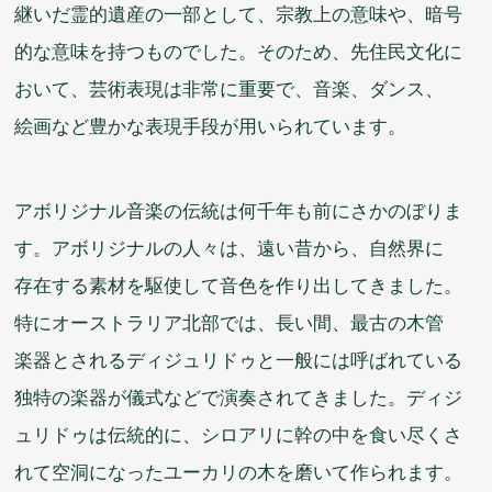
継
いだ
霊的
遺産
の
一部
として、
宗教
上
の
意味
や、
暗号
的
な
意味
を
持
つものでした。そのため、
先住民
文化
に
おいて、
芸術
表現
は
非常
に
重要
で、
音楽
、ダンス、
絵画
など
豊
かな
表現
手段
が
用
いられています。
アボリジナル
音楽
の
伝統
は
何
千
年
も
前
にさかのぼりま
す。アボリジナルの
人々
は、
遠
い
昔
から、
自然
界
に
存在
する
素材
を
駆使
して
音色
を
作
り
出
してきました。
特
にオーストラリア
北部
では、
長
い
間
、
最古
の
木管
楽器
とされるディジュリドゥと
一般
には
呼
ばれている
独特
の
楽器
が
儀式
などで
演奏
されてきました。ディジ
ュリドゥは
伝統的
に、シロアリに
幹
の
中
を
食
い
尽
くさ
れて
空洞
になった
ユーカリ
の
木
を
磨
いて
作
られます。