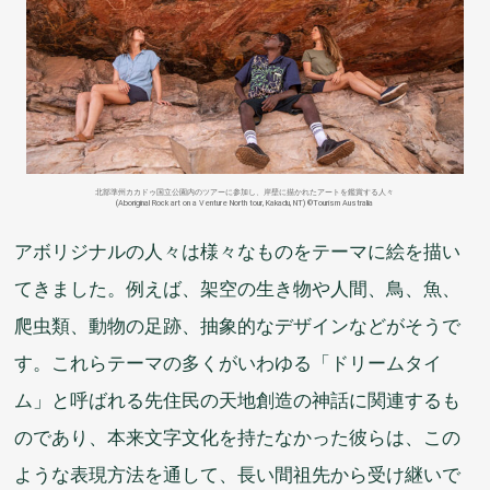
北部
準州
カカドゥ
国立
公園
内
のツアーに
参加
し、
岸壁
に
描
かれたアートを
鑑賞
する
人々
(Aboriginal Rock art on a Venture North tour, Kakadu, NT) ©Tourism Australia
アボリジナルの
人々
は
様々
なものをテーマに
絵
を
描
い
てきました。
例
えば、
架空
の
生
き
物
や
人間
、
鳥
、
魚
、
爬虫類
、
動物
の
足跡
、
抽象的
なデザインなどがそうで
す。これらテーマの
多
くがいわゆる「ドリームタイ
ム」と
呼
ばれる
先住民
の
天地
創造
の
神話
に
関連
するも
のであり、
本来
文字
文化
を
持
たなかった
彼
らは、この
ような
表現
方法
を
通
して、
長
い
間
祖先
から
受
け
継
いで