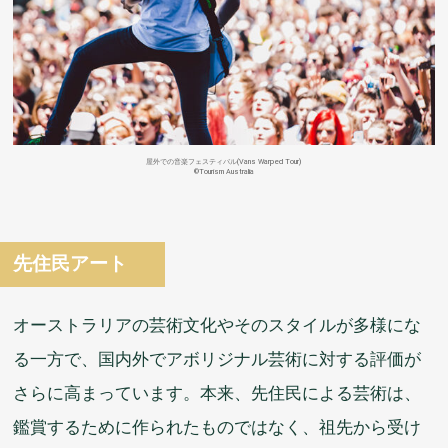
屋外
での
音楽
フェスティバル(Vans Warped Tour)
©Tourism Australia
先住民
アート
オーストラリアの
芸術
文化
やそのスタイルが
多様
にな
る
一方
で、
国内外
でアボリジナル
芸術
に
対
する
評価
が
さらに
高
まっています。
本来
、
先住民
による
芸術
は、
鑑賞
するために
作
られたものではなく、
祖先
から
受
け