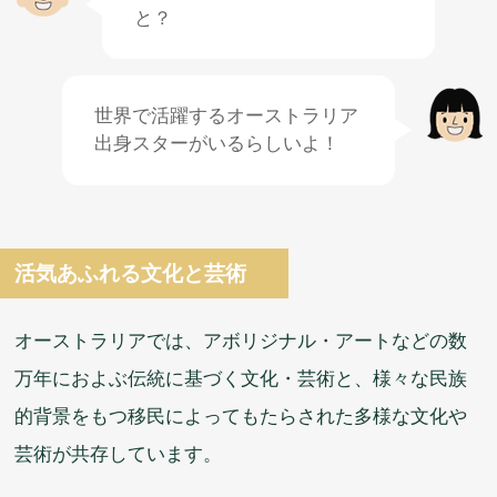
と？
世界
で
活躍
するオーストラリア
出身
スターがいるらしいよ！
活気
あふれる
文化
と
芸術
オーストラリアでは、アボリジナル・アートなどの数
万
年
におよぶ
伝統
に
基
づく
文化
・
芸術
と、
様々
な
民族
的
背景
をもつ
移民
によってもたらされた
多様
な
文化
や
芸術
が
共存
しています。