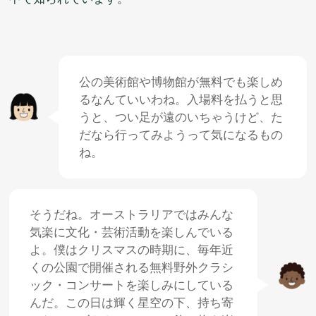
公
の
美術館
や
博物館
が
無料
でも
楽
しめ
るなんていいわね。
入場
料
を
払
うと
思
うと、つい
足
が
遠
のいちゃうけど、た
だなら
行
ってみようって
気
になるもの
ね。
そうだね。オーストラリアではみんな
気楽
に
文化
・
芸術
活動
を
楽
しんでいる
よ。
僕
はクリスマスの
時期
に、
毎年
近
くの
公園
で
開催
される
無料
野外
クラシ
ック・コンサートを
楽
しみにしている
んだ。この
日
は
輝
く
星空
の
下
、
持
ち
寄