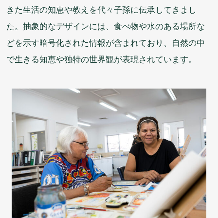
きた
生活
の
知恵
や
教
えを
代々
子孫
に
伝承
してきまし
た。
抽象的
なデザインには、
食
べ
物
や
水
のある
場所
な
どを
示
す
暗号化
された
情報
が
含
まれており、
自然
の
中
で
生
きる
知恵
や
独特
の
世界観
が
表現
されています。