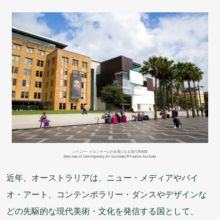
シドニー・ビエンナーレの
会場
になる
現代
美術館
(Museum of Contemporary Art Australia) ©Tourism Australia
近年
、オーストラリアは、ニュー・メディアやバイ
オ・アート、コンテンポラリー・ダンスやデザインな
どの
先駆的
な
現代
美術
・
文化
を
発信
する
国
として、