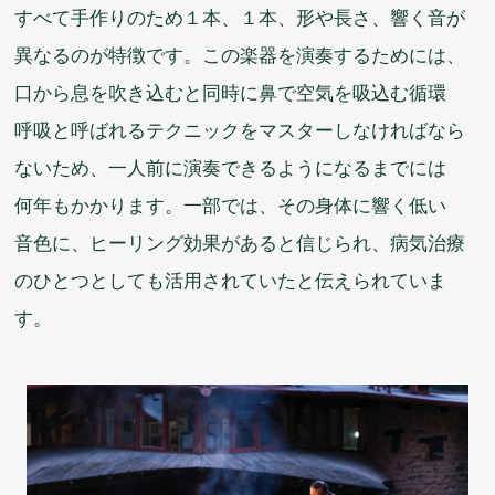
すべて
手作
りのため１
本
、１
本
、
形
や
長
さ、
響
く
音
が
異
なるのが
特徴
です。この
楽器
を
演奏
するためには、
口
から
息
を
吹
き
込
むと
同時
に
鼻
で
空気
を
吸込
む
循環
呼吸
と
呼
ばれるテクニックをマスターしなければなら
ないため、
一人
前
に
演奏
できるようになるまでには
何年
もかかります。
一部
では、その
身体
に
響
く
低
い
音色
に、ヒーリング
効果
があると
信
じられ、
病気
治療
のひとつとしても
活用
されていたと
伝
えられていま
す。