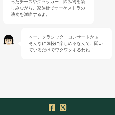
ったチーズやクラッカー、
飲
み
物
を
楽
しみながら、
家族
皆
でオーケストラの
演奏
を
満喫
するよ。
へー、クラシック・コンサートかぁ。
そんなに
気軽
に
楽
しめるなんて、
聞
い
ているだけでワクワクするわね！