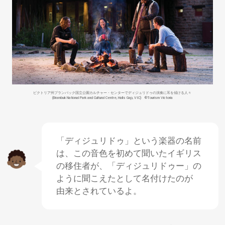
ビクトリア
州
ブランバック
国立
公園
カルチャー・センターでディジュリドゥの
演奏
に
耳
を
傾
ける
人々
(Brambuk National Park and Cultural Centre, Halls Gap, VIC) ©Tourism Victoria
「ディジュリドゥ」という
楽器
の
名前
は、この
音色
を
初
めて
聞
いたイギリス
の
移住者
が、「ディジュリドゥー」の
ように
聞
こえたとして
名付
けたのが
由来
とされているよ。