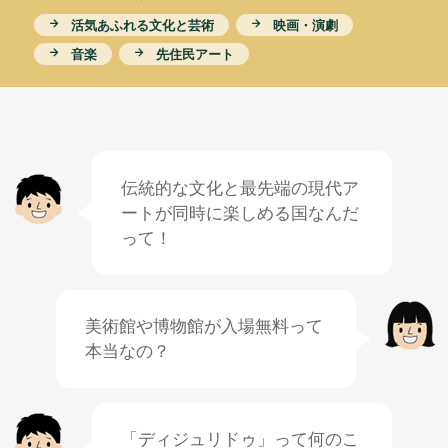
活気
あふれる
文化
と
芸術
映画
・
演劇
おすすめ
音楽
先住民
アート
Educational tool
オーストラリアの
先住民
グルメ
スポーツ
世界遺産
伝統的
な
文化
と
最先端
の
現代
ア
作
り
方
動物
動画
ートが
同時
に
楽
しめる
国
なんだ
って！
日本
とオーストラリア
植物
海
英語
美術館
や
博物館
が
入場
無料
って
このサイトについて
在日オーストラリア大使館
本当
なの？
「ディジュリドゥ」って
何
のこ