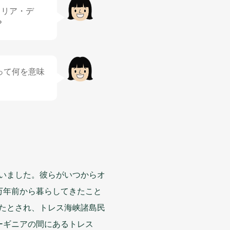
ラリア・デ
？
って
何
を
意味
いました。
彼
らがいつからオ
万年前
から
暮
らしてきたこと
たとされ、トレス
海峡諸島民
ーギニアの
間
にあるトレス