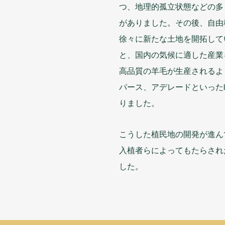
つ、
地理的
孤立
状態
などの
多
がありました。その
後
、
自由
徐々
に
新
たな
土地
を
開拓
して
と、
国内
の
気候
に
適
した
産業
高
品質
の
羊毛
が
生産
されるよ
パース、アデレードといった
りました。
こうした
植民地
の
開発
が
進
ん
入植者
らによってもたらされ
した。