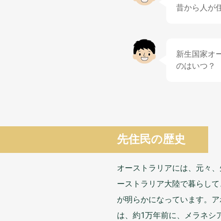
昔
から
人
が
新生国家
オ
のはいつ？
先住民
の
歴史
オーストラリアには、
元々
、
ーストラリア
大陸
で
暮
らして
が
明
らかになっています。ア
は、
約1万年前
に、メラネシ