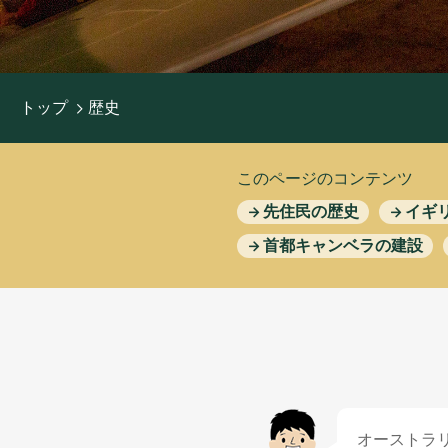
おすすめ
トップ
歴史
このページのコンテンツ
先住民
の
歴史
イギ
首都
キャンベラの
建設
オーストラ