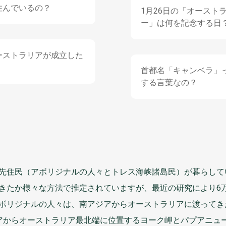
住
んでいるの？
1
月
26
日
の「オースト
ー」は
何
を
記念
する
日
ーストラリアが
成立
した
首都名
「キャンベラ」
する
言葉
なの？
先住民
（アボリジナルの
人々
とトレス
海峡諸島民
）が
暮
らして
きたか
様々
な
方法
で
推定
されていますが、
最近
の
研究
により6
ボリジナルの
人々
は、
南
アジアからオーストラリアに
渡
ってき
アからオーストラリア
最北端
に
位置
するヨーク
岬
とパプアニュ