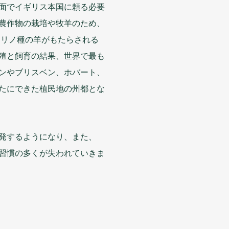
面
でイギリス
本国
に
頼
る
必要
農作物
の
栽培
や
牧羊
のため、
メリノ
種
の
羊
がもたらされる
殖
と
飼育
の
結果
、
世界
で
最
も
ンやブリスベン、ホバート、
たにできた
植民地
の
州都
とな
発
するようになり、また、
習慣
の
多
くが
失
われていきま