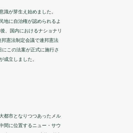
意識
が
芽生
え
始
めました。
民地
に
自治
権
が
認
められるよ
の
後
、
国内
におけるナショナリ
連邦
憲法
制定
会議
で
連邦
憲法
日
にこの
法案
が
正式
に
施行
さ
が
成立
しました。
大
都市
となりつつあったメル
中間
に
位置
するニュー・サウ