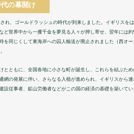
時代
の
幕開
け
見
され、ゴールドラッシュの
時代
が
到来
しました。イギリスを
など
世界
中
から
一攫千金
を
夢見
る
人々
が
押
し
寄
せ、
翌年
には
約
時
を
同
じくして
東海岸
への
囚人
輸送
が
廃止
されました（
西
オー
）。
けとともに、
全国
各地
に
小
さな
町
が
誕生
し、これらを
結
ぶため
通網
の
発展
に
伴
い、さらなる
入植
が
進
められ、イギリスから
連
建設
従事者
、
鉱山
労働者
などがこの
国
の
経済
の
基礎
を
築
いてい