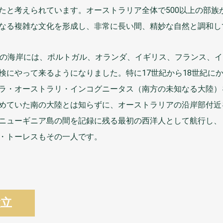
たと
考
えられています。オーストラリア
全体
で500
以上
の
部族
なる
複雑
な
文化
を
形成
し、
非常
に
長
い
間
、
精妙
な
自然
と
調和
し
の
海岸
には、ポルトガル、オランダ、イギリス、フランス、イ
検
にやって
来
るようになりました。
特
に17
世紀
から18
世紀
に
ラ・オーストラリ・インコグニータス（
南方
の
未知
なる
大陸
）
めていた
南
の
大陸
とは
知
らずに、オーストラリアの
沿岸部付近
ニューギニア
島
の
間
を
記録
に
残
る
最初
の
西洋人
として
航行
し、
・トーレスもその
一人
です。
設立