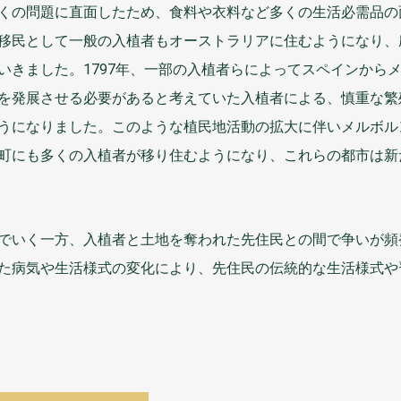
くの
問題
に
直面
したため、
食料
や
衣料
など
多
くの
生活
必需
品
の
移民
として
一般
の
入植者
もオーストラリアに
住
むようになり、
いきました。1797
年
、
一部
の
入植者
らによってスペインから
を
発展
させる
必要
があると
考
えていた
入植者
による、
慎重
な
繁
うになりました。このような
植民地
活動
の
拡大
に
伴
いメルボル
町
にも
多
くの
入植者
が
移
り
住
む
ようになり、これらの
都市
は
新
でいく
一方
、
入植者
と
土地
を
奪
われた
先住民
との
間
で
争
いが
頻
た
病気
や
生活
様式
の
変化
により、
先住民
の
伝統的
な
生活
様式
や