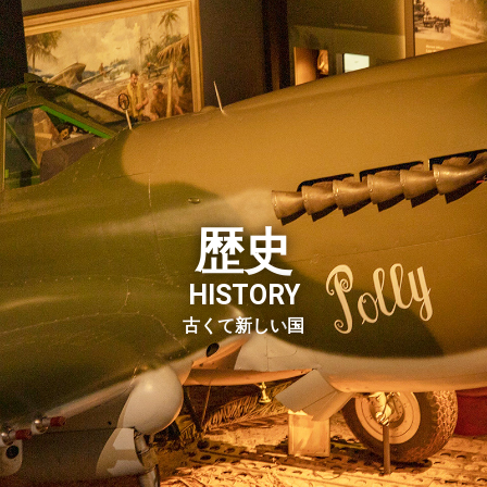
歴史
HISTORY
社会
政治
経済
日豪関係
古
くて
新
しい
国
ア
教育
文化・芸術
生活
自
基本情報