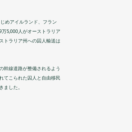
はじめアイルランド、フラン
9
万
5,000
人
がオーストラリア
ストラリア
州
への
囚人
輸送
は
の
幹線
道路
が
整備
されるよう
れてこられた
囚人
と
自由
移民
きました。