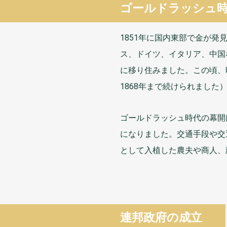
ゴールドラッシュ
1851
年
に
国内
東部
で
金
が
発
ス、ドイツ、イタリア、
中国
に
移
り
住
みました。この
頃
、
1868
年
まで
続
けられました
ゴールドラッシュ
時代
の
幕開
になりました。
交通
手段
や
交
として
入植
した
農夫
や
商人
、
連邦
政府
の
成立