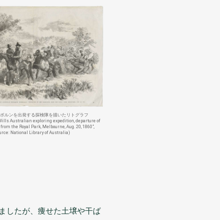
ボルンを
出発
する
探検
隊
を
描
いたリトグラフ
ills Australian exploring expedition, departure of
 from the Royal Park, Melbourne, Aug. 20, 1860”,
urce: National Library of Australia)
ましたが、
痩
せた
土壌
や
干
ば