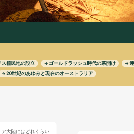
Educational tool
オーストラリアの
先住民
グル
世界遺産
作
り
方
動物
動画
日本
とオーストラリア
植物
海
このサイトについて
在日オーストラリア大使館
リス
植民地
の
設立
ゴールドラッシュ
時代
の
幕開
け
20
世紀
のあゆみと
現在
のオーストラリア
リア
大陸
にはどれくらい