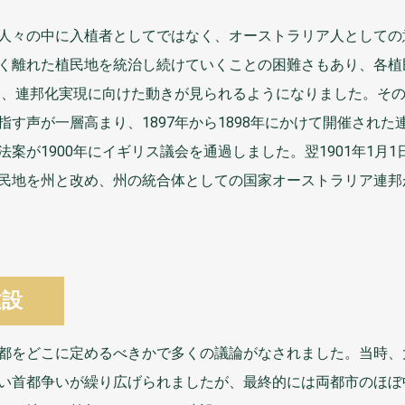
人々
の
中
に
入植者
としてではなく、オーストラリア
人
としての
く
離
れた
植民地
を
統治
し
続
けていくことの
困難
さもあり、
各
植
り、
連邦
化
実現
に
向
けた
動
きが
見
られるようになりました。そ
指
す
声
が
一層
高
まり、1897
年
から1898
年
にかけて
開催
された
法案
が1900
年
にイギリス
議会
を
通過
しました。
翌
1901
年
1
月
1
民地
を
州
と
改
め、
州
の
統合体
としての
国家
オーストラリア
連邦
建設
都
をどこに
定
めるべきかで
多
くの
議論
がなされました。
当時
、
い
首都
争
いが
繰
り
広
げられましたが、
最終的
には
両
都市
のほぼ