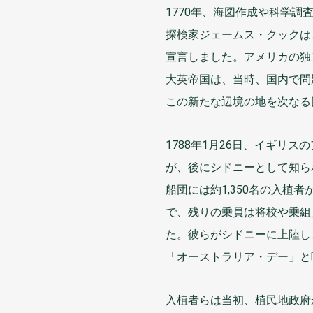
1770
年
、
海図
作成
や
科学
調
探検家
ジェームス・クックは
宣言
しました。アメリカの
独
大英帝国
は、
当時
、
国内
で
問
この
新
たな
辺境
の
地
を
次
なる
1788
年
1
月
26
日
、イギリスの
が、
後
にシドニーとして
知
ら
船団
には
約
1,350
名
の
入植者
で、
残
りの
乗員
は
将校
や
乗組
た。
彼
らがシドニーに
上陸
し
「オーストラリア・デー」と
入植者
らは
当初
、
植民地
政府