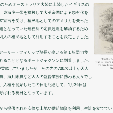
査
のためオーストラリア
大陸
に
上陸
したイギリスの
、
東海岸
一帯
を
探検
して
大英帝国
による
領有
化
を
立
宣言
を
受
け、
植民地
としてのアメリカを
失
った
題
となっていた
刑務所
の
定員
超過
を
解消
するため、
囚人
の
植民地
として
利用
することを
決定
しました。
アーサー・フィリップ
船長
が
率
いる
第
１
船団
11
隻
1860
年
メル
れることとなるポートジャクソンに
到着
しました。
(“The Burke and W
the expedition
が
乗船
していましたが、その
内
の700
名
以上
が
囚人
So
員
、
海兵
隊員
など
囚人
の
監督
業務
に
携
わる
人々
でし
、
入植
を
開始
したこの
日
を
記念
して、1
月
26
日
は
呼
ばれる
祝日
となっています。
から
提供
された
安価
な
土地
や
供給
物資
を
利用
し
生計
を
立
ててい