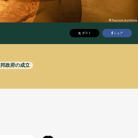
メ
スポーツ
© Tourism Australia
英語
ポスト
シェア
連邦
政府
の
成立