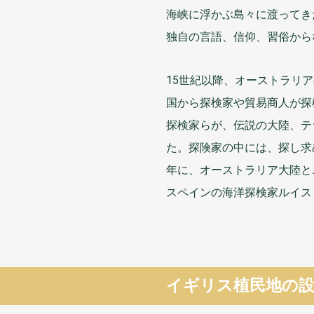
海峡
に
浮
かぶ
島々
に
渡
ってき
独自
の
言語
、
信仰
、
習俗
から
15
世紀以降
、オーストラリア
国
から
探検家
や
貿易商人
が
探
探検家
らが、
伝説
の
大陸
、テ
た。
探険家
の
中
には、
探
し
求
年
に、オーストラリア
大陸
と
スペインの
海洋探検家
ルイス
イギリス
植民地
の