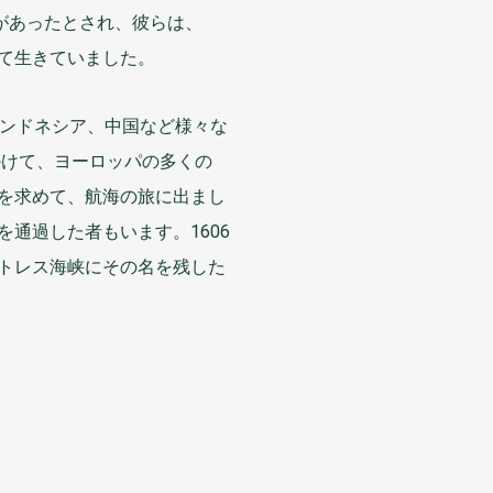
があったとされ、
彼
らは、
て
生
きていました。
ンドネシア、
中国
など
様々
な
かけて、ヨーロッパの
多
くの
を
求
めて、
航海
の
旅
に
出
まし
を
通過
した
者
もいます。1606
トレス
海峡
にその
名
を
残
した