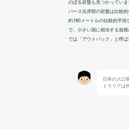
のぼる
岩盤
も
見
つかっていま
パース
沿岸部
の
岩盤
は
比較的
約
180メートルの
比較的
平坦
で、
小
さい
国
に
相当
する
規模
では「アウトバック」と
呼
ば
日本
の
人口
トラリアは