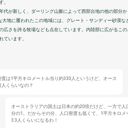
す。
年代
が
新
しく、ダーリング
山脈
によって
西部台地
の
他
の
部分
か
な
大地
に
覆
われたこの
地域
には、グレート・サンディー
砂漠
な
の
広
さを
誇
る
牧場
なども
点在
しています。
内陸部
に
広
がるこの
れています。
密度
は1
平方
キロメートル
当
り
約
330
人
というけど、オース
何人
くらいなの？
オーストラリアの
国土
は
日本
の
約
20
倍
だけど、
一方
で
人
分の1。だからその
分
、
人口密度
も
低
くて、1
平方
キロメ
3.3
人
くらいになるわ！