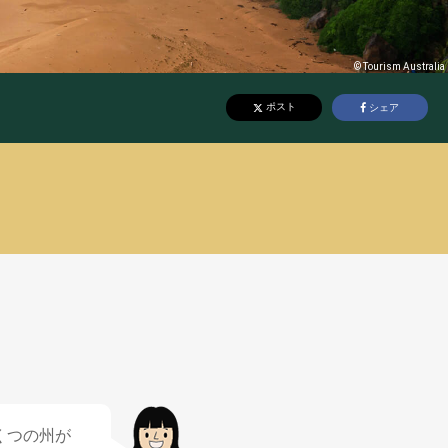
メ
スポーツ
© Tourism Australia
英語
ポスト
シェア
くつの
州
が