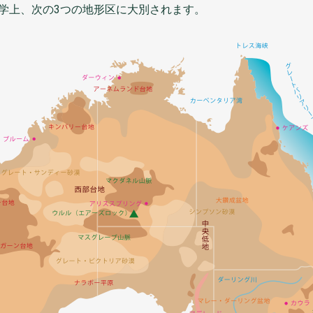
学上
、
次
の3つの
地形区
に
大別
されます。