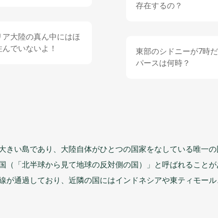
存在
するの？
リア
大陸
の
真ん中
にはほ
住
んでいないよ！
東部
のシドニーが7
時
だ
パースは
何時
？
大
きい
島
であり、
大陸自体
がひとつの
国家
をなしている
唯一
の
国
（「
北半球
から
見
て
地球
の
反対側
の
国
）」と
呼
ばれることが
線
が
通過
しており、
近隣
の
国
にはインドネシアや
東
ティモール