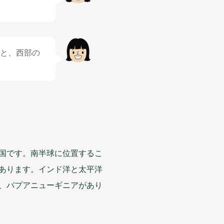
と、
西部
の
国
です。
南半球
に
位置
するこ
あります。インド
洋
と
太平洋
、パプアニューギニアがあり