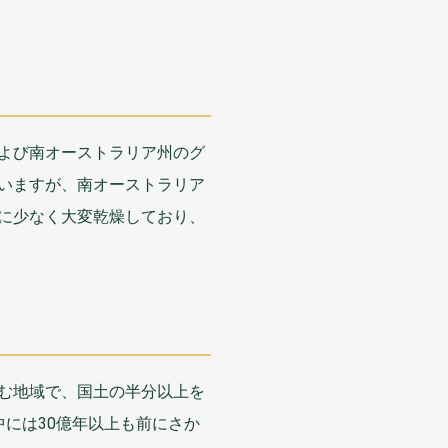
よび
南
オーストラリア
州
のグ
いますが、
南
オーストラリア
に
少
なく
大変乾燥
しており、
む
地域
で、
国土
の
半分
以上
を
中
には30
億年
以上
も
前
にさか