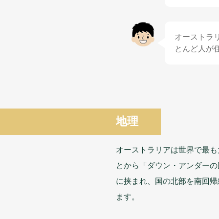
オーストラ
とんど
人
が
地理
オーストラリアは
世界
で
最
も
とから「ダウン・アンダーの
に
挟
まれ、
国
の
北部
を
南回帰
ます。