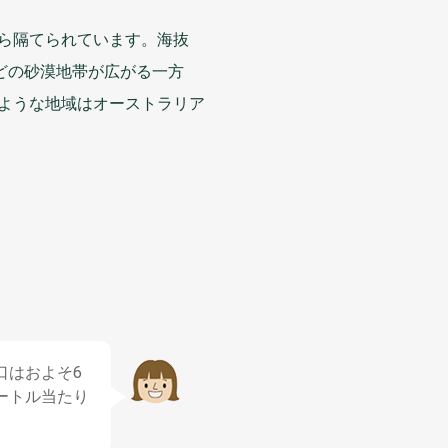
ら
隔
てられています。
海抜
どの
砂漠地帯
が
広
がる
一方
ような
地域
はオーストラリア
口
はおよそ6
ートル
当
たり