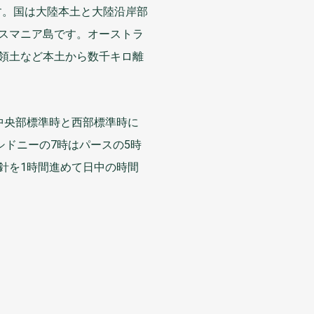
す。
国
は
大陸本土
と
大陸沿岸部
スマニア
島
です。オーストラ
領土
など
本土
から
数千
キロ
離
中央部標準時
と
西部標準時
に
シドニーの
7時
はパースの
5時
針
を
1時間
進
めて
日中
の
時間