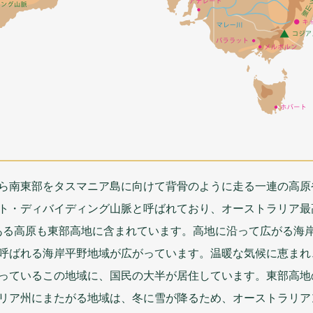
ら
南東部
をタスマニア
島
に
向
けて
背骨
のように
走
る
一連
の
高原
ト・ディバイディング
山脈
と
呼
ばれており、オーストラリア
最
ある
高原
も
東部高地
に
含
まれています。
高地
に
沿
って
広
がる
海
呼
ばれる
海岸平野地域
が
広
がっています。
温暖
な
気候
に
恵
まれ
っているこの
地域
に、
国民
の
大半
が
居住
しています。
東部高地
リア
州
にまたがる
地域
は、
冬
に
雪
が
降
るため、オーストラリア