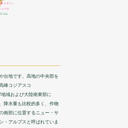
や
台地
です。
高地
の
中央部
を
高峰
コジアスコ
岸地域
および
大陸南東部
に
、
降水量
も
比較的
多
く、
作物
の
南部
に
位置
するニュー・サ
ン・アルプスと
呼
ばれていま