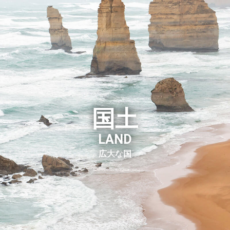
国土
LAND
社会
政治
経済
日豪関係
広大
な
国
ア
教育
文化・芸術
生活
自
基本情報