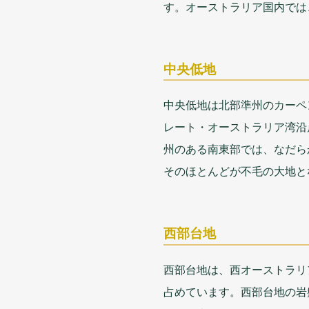
す。オーストラリア
国内
では
中央低地
中央低地
は
北部準州
のカーペ
レート・オーストラリア
湾
沿
州
のある
南東部
では、なだら
そのほとんどが
不毛
の
大地
と
西部台地
西部台地
は、
西
オーストラリ
占
めています。
西部台地
の
岩