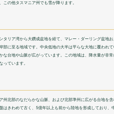
、この
他
タスマニア
州
でも
雪
が
降
ります。
ンタリア
湾
から
大鑽成盆地
を
経
て、マレー・ダーリング
盆地
お
岸部
に
至
る
地域
です。
中央低地
の
大半
は
平
らな
大地
に
覆
われて
かな
台地
や
山脈
が
広
がっています。この
地域
は、
降水量
が
非常
なっています。
ア
州
北部
のなだらかな
山脈
、および
北部準州
に
広
がる
台地
を
含
盤
はきわめて
古
く、5
億年
以上
も
前
から
陸地
を
形成
しており、