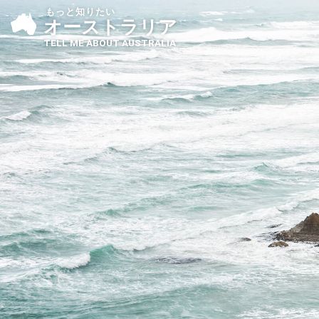
もっと知りたい
オーストラリア
TELL ME ABOUT AUSTRALIA
国土
歴史
世界
の中のオーストラリ
観光名所・世界遺産