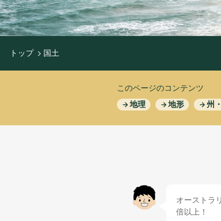
おすすめ
トップ
国土
このページのコンテンツ
地理
地形
州
オーストラ
倍以上
！