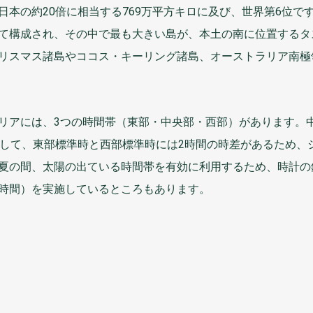
日本
の
約
20
倍
に
相当
する769
万平方
キロに
及
び、
世界第6位
で
て
構成
され、その
中
で
最
も
大
きい
島
が、
本土
の
南
に
位置
するタ
リスマス
諸島
やココス・キーリング
諸島
、オーストラリア
南極
リアには、3つの
時間帯
（
東部
・
中央部
・
西部
）があります。
して、
東部標準時
と
西部標準時
には2
時間
の
時差
があるため、
夏
の
間
、
太陽
の
出
ている
時間帯
を
有効
に
利用
するため、
時計
の
時間
）を
実施
しているところもあります。