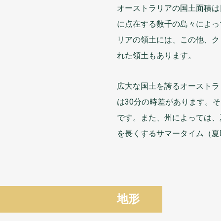
オーストラリアの
国土面積
は
に
点在
する
数千
の
島々
によっ
リアの
領土
には、この
他
、ク
れた
領土
もあります。
広大
な
国土
を
誇
るオーストラ
は30
分
の
時差
があります。そ
です。また、
州
によっては、
を
長
くするサマータイム（
夏
地形