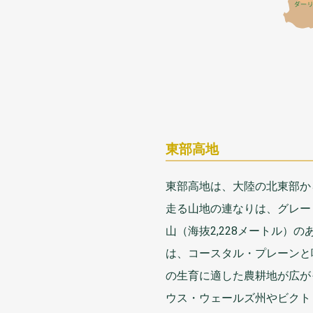
東部高地
東部高地
は、
大陸
の
北東部
か
走
る
山地
の
連
なりは、グレー
山
（
海抜
2,228メートル）の
は、コースタル・プレーンと
の
生育
に
適
した
農耕地
が
広
が
ウス・ウェールズ
州
やビクト