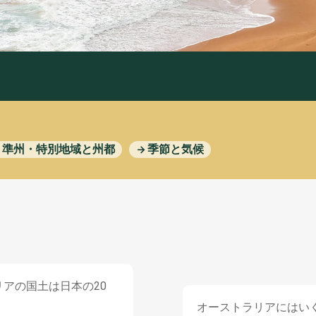
Educational tool
オーストラリアの
先住民
グル
世界遺産
作
り
方
動物
動画
日本
とオーストラリア
植物
海
このサイトについて
在日オーストラリア大使館
・
準州
・
特別地域
と
州都
季節
と
気候
リアの
国土
は
日本
の20
オーストラリアにはい